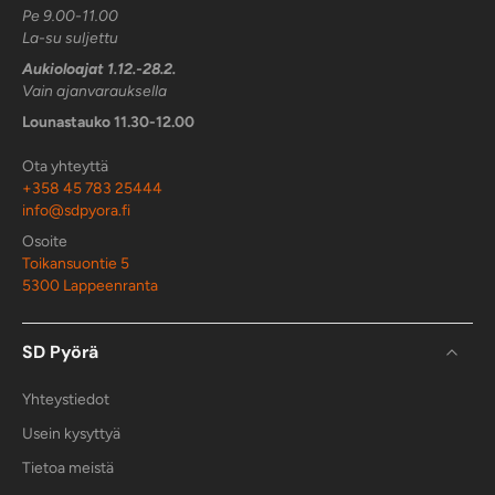
Pe 9.00-11.00
La-su suljettu
Aukioloajat 1.12.-28.2.
Vain ajanvarauksella
Lounastauko 11.30-12.00
Ota yhteyttä
+358 45 783 25444
info@sdpyora.fi
Osoite
Toikansuontie 5
5300 Lappeenranta
SD Pyörä
Yhteystiedot
Usein kysyttyä
Tietoa meistä