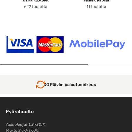
Kaikki tuotteet
Vanteiden osat
622 tuotetta
11 tuotetta
30 Päivän palautusoikeus
Pyörähuolto
Aukioloajat 1.3.-30.11.
Ma-to 9.00-17.00