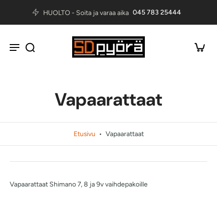
045 783 25444
HUOLTO - Soita ja varaa aika
Vapaarattaat
Etusivu
•
Vapaarattaat
Vapaarattaat Shimano 7, 8 ja 9v vaihdepakoille